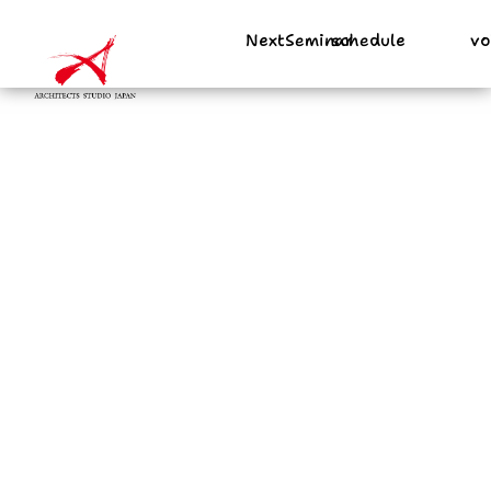
NextSeminar
schedule
vo