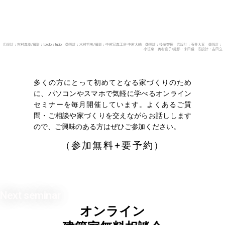
①設計：吉村真基/撮影：tololo studio ②設計：木村哲矢/撮影：中村写真工房 中村大輔 ③設計：後藤智揮 ④設計：石井大五 ⑤設計：
⼩笹泉・奥村直⼦/撮影：来田猛 ⑥設計：吉田立
多くの方にとって初めてとなる家づくりのため
に、パソコンやスマホで気軽に学べるオンライン
セミナーを毎月開催しています。よくあるご質
問・ご相談や家づくりを交えながらお話しします
ので、ご興味のある方はぜひご参加ください。
（参加無料+要予約）
Next seminar
オンライン